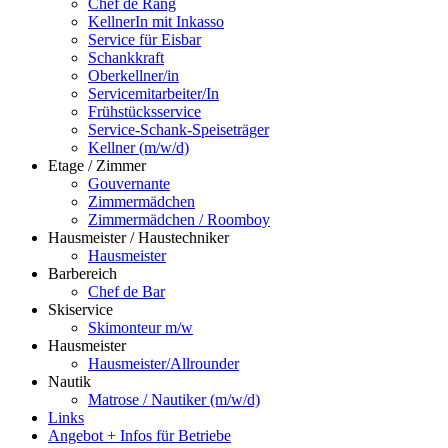
Chef de Rang
KellnerIn mit Inkasso
Service für Eisbar
Schankkraft
Oberkellner/in
Servicemitarbeiter/In
Frühstücksservice
Service-Schank-Speiseträger
Kellner (m/w/d)
Etage / Zimmer
Gouvernante
Zimmermädchen
Zimmermädchen / Roomboy
Hausmeister / Haustechniker
Hausmeister
Barbereich
Chef de Bar
Skiservice
Skimonteur m/w
Hausmeister
Hausmeister/Allrounder
Nautik
Matrose / Nautiker (m/w/d)
Links
Angebot + Infos für Betriebe