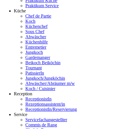
Praktikum Küche
Praktikum Service
Küche
Chef de Partie
Koch
Küchenchef
Sous Chef
Abwäscher
Küchenhilfe
Entremetier
Jungkoch
Gardemanger
Beikoch Beiköchin
Tournant
PatissierIn
Jungkoch/Jungköchin
Abwäscher/Abräumer m/w
Koch / Cuisinier
Reception
ReceptionistIn
Rezeptionsassistent/in
ReceptionistIn/Reservierung
Service
Servicefachangestellter
Commis de Rang