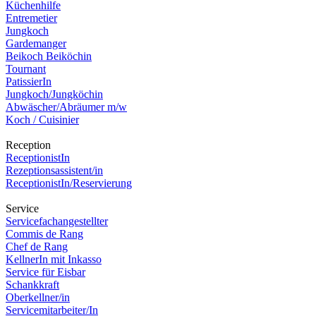
Küchenhilfe
Entremetier
Jungkoch
Gardemanger
Beikoch Beiköchin
Tournant
PatissierIn
Jungkoch/Jungköchin
Abwäscher/Abräumer m/w
Koch / Cuisinier
Reception
ReceptionistIn
Rezeptionsassistent/in
ReceptionistIn/Reservierung
Service
Servicefachangestellter
Commis de Rang
Chef de Rang
KellnerIn mit Inkasso
Service für Eisbar
Schankkraft
Oberkellner/in
Servicemitarbeiter/In